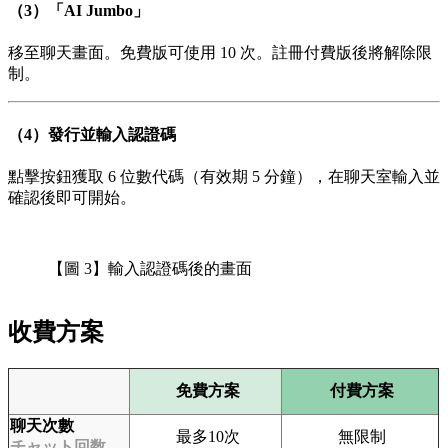
（3）「AI Jumbo」
移至聊天畫面。免費版可使用 10 次。註冊付費版後將解除限
制。
（4）發行並輸入認證碼
點擊按鈕獲取 6 位數代碼（有效期 5 分鐘），在聊天室輸入並
確認後即可開始。
【圖 3】輸入認證碼後的畫面
收費方案
免費方案
付費方案
聊天次數
最多10次
無限制
チャット回数