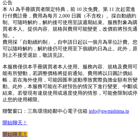
公告
本 AI 為手冊購買者限定特典，前 10 次免費。第 11 次起需進
行付費註冊，費用為每月 2,000 日圓（不含稅）。採自動續約
制。可隨時解約，解約後可使用至該週期結束。服務對象為購
買者本人。提供內容、規格與費用可能變更，改價前將預先通
知。。
費用採「自動續約制」，自申請日起以一個月為單位計費。您
可以隨時解約，解約後仍可使用至下個續約日為止。此外，原
則上不接受退款，敬請見諒。
本服務僅供本手冊購買者本人使用。服務內容、規格及費用可
能有所變動，若調整價格將提前通知。費用將以日圓計價結
帳，若在海外使用，可能因匯率波動導致實際負擔金額有所變
動。此外，本服務可能在不經預告的情況下進行變更、中斷或
結束。若發現有違規使用或過度使用的情形，可能會限制或停
止您的使用權限。
聯繫窗口：三島環境睦鄰中心電子信箱
info@gwmishima.jp
開始聊天！
開始聊天！