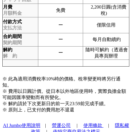
月費
2,200日圓(含消費
免費
月額料金
稅)
付款方式
ー
僅限信用
支払方法
合約期間
ー
每月自動續約
契約期間
解約
隨時可解約（透過會
ー
解 約
員專頁辦理
※ 此為適用消費稅率10%時的價格。稅率變更時將另行通
知。
※ 費用以日圓計價。從日本以外地區使用時，實際負擔金額
可能因匯率變動而有所變化。
※ 解約請於下次更新日的前一天23:59前完成手續。
※ 原則上，已支付的費用恕不退還
AI Jumbo使用說明
|
營運公司
|
使用條款
|
隱私權
政策
|
依特定商交易法之標示