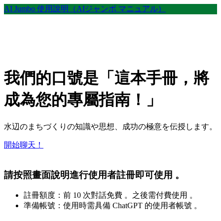
AI Jumbo 使用說明（AIジャンボ マニュアル）
我們的口號是「這本手冊，將
成為您的專屬指南！」
水辺のまちづくりの知識や思想、成功の極意を伝授します。
開始聊天！
請按照畫面說明進行使用者註冊即可使用 。
註冊額度：前 10 次對話免費 。之後需付費使用 。
準備帳號：使用時需具備 ChatGPT 的使用者帳號 。